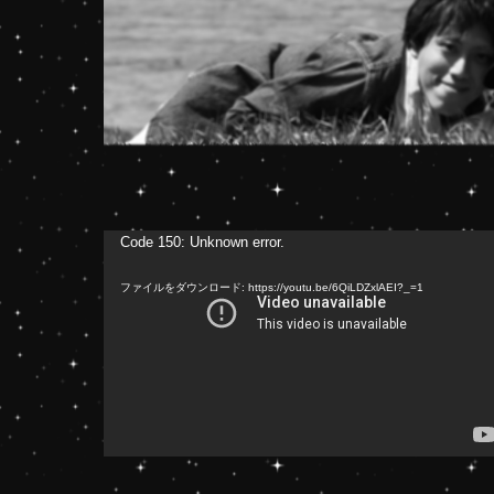
動
Code 150: Unknown error.
画
ファイルをダウンロード: https://youtu.be/6QiLDZxlAEI?_=1
プ
レ
ー
ヤ
ー