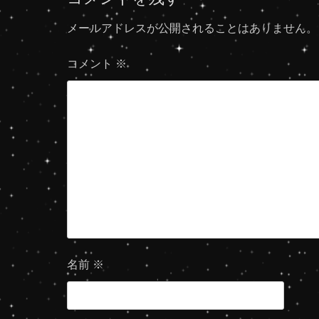
稿:
ナ
メールアドレスが公開されることはありません。
ビ
コメント
※
ゲ
ー
シ
ョ
ン
名前
※