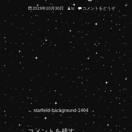
投
投
2019年10月30日
tc
コメントをどうぞ
稿
稿
日
者
投
前
←
starfield-background-1464
の
稿
投
コメントを残す