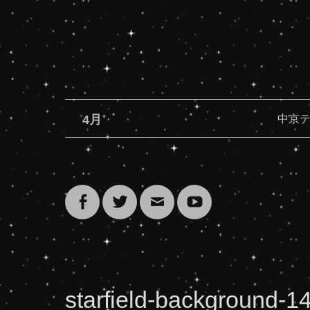
4月
中京テ
Facebook
Twitter
メ
YouTube
ー
starfield-background-1
ル