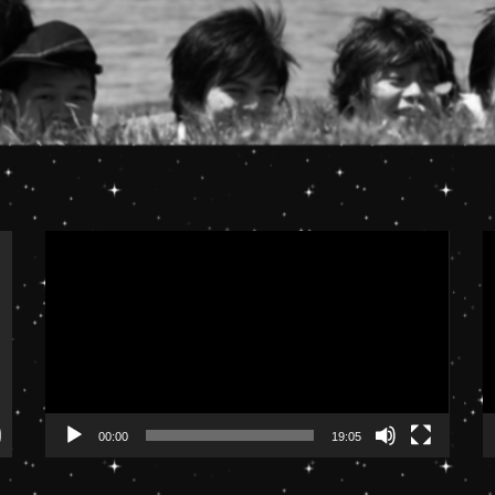
動
画
プ
レ
ー
ヤ
ー
00:00
19:05