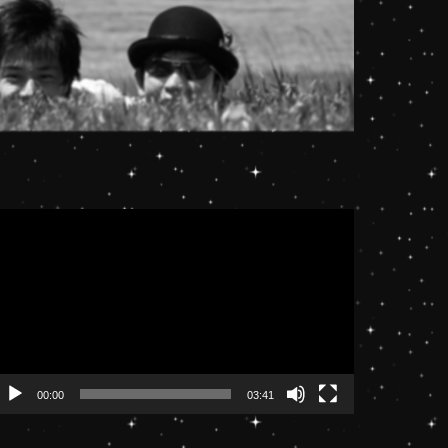
動
画
プ
レ
ー
ヤ
ー
00:00
03:41