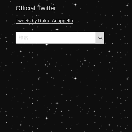
Official Twitter
Tweets by Raku_Acappella
検
検
索
索: