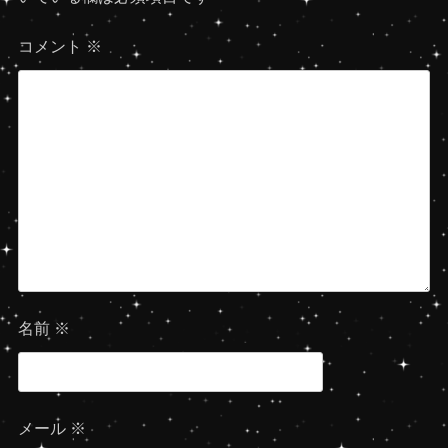
ゲ
コメント
※
ー
シ
ョ
ン
名前
※
メール
※