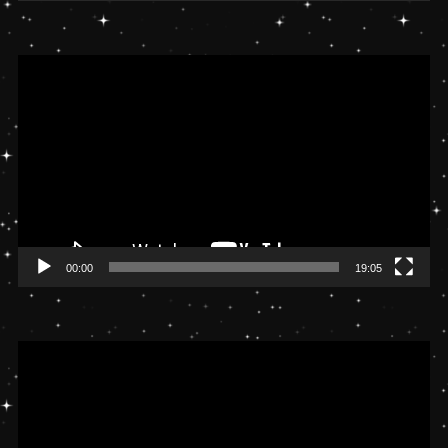
動
画
プ
レ
ー
ヤ
ー
00:00
19:05
動
画
プ
レ