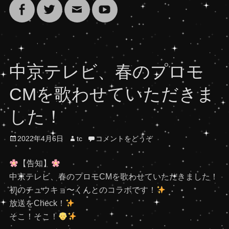
Facebook
Twitter
メ
YouTube
ー
中京テレビ、春のプロモ
ル
CMを歌わせていただきま
した！
投
投
2022年4月6日
tc
コメントをどうぞ
稿
稿
日
者
【告知】
中京テレビ、春のプロモCMを歌わせていただきました！
初のチュウキョ〜くんとのコラボです！
放送をCheck！
そこ！そこ！