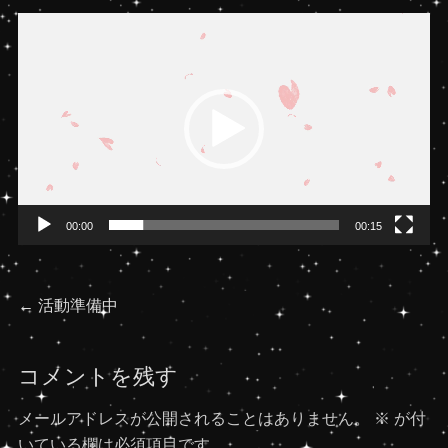
動
画
プ
レ
ー
ヤ
ー
00:00
00:15
投
前
←
活動準備中
の
稿
投
コメントを残す
稿:
ナ
メールアドレスが公開されることはありません。
※
が付
ビ
いている欄は必須項目です