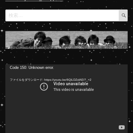
検
検
索
索:
動
Code 150: Unknown error.
画
ファイルをダウンロード: https://youtu.be/6QiLDZxlAEI?_=2
プ
レ
ー
ヤ
ー